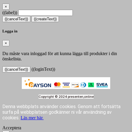
×
((label))
((cancelText))
((createText))
Logga in
×
Du måste vara inloggad för att kunna lägga till produkter i din
önskelista.
((loginText))
((cancelText))
Copyright © 2024 presenten,online
Denna webbplats använder cookies.
Genom att fortsätta
surfa på webbplatsen godkänner ni vår användning av
cookies.
.
Läs mer här
Acceptera