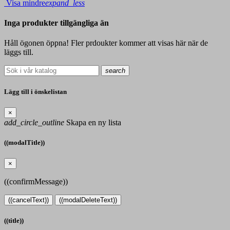
Visa mindre
expand_less
Inga produkter tillgängliga än
Håll ögonen öppna! Fler prdoukter kommer att visas här när de
läggs till.
search
Lägg till i önskelistan
×
add_circle_outline
Skapa en ny lista
((modalTitle))
×
((confirmMessage))
((cancelText))
((modalDeleteText))
((title))