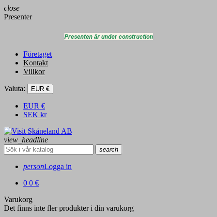
close
Presenter
Presenten är under construction
Företaget
Kontakt
Villkor
Valuta:
EUR €
EUR
€
SEK
kr
view_headline
search
person
Logga in
0
0 €
Varukorg
Det finns inte fler produkter i din varukorg