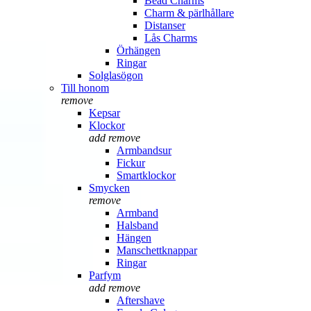
Bead Charms
Charm & pärlhållare
Distanser
Lås Charms
Örhängen
Ringar
Solglasögon
Till honom
remove
Kepsar
Klockor
add
remove
Armbandsur
Fickur
Smartklockor
Smycken
remove
Armband
Halsband
Hängen
Manschettknappar
Ringar
Parfym
add
remove
Aftershave