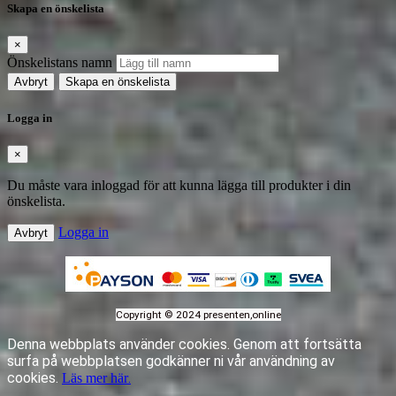
Skapa en önskelista
×
Önskelistans namn
Avbryt
Skapa en önskelista
Logga in
×
Du måste vara inloggad för att kunna lägga till produkter i din
önskelista.
Logga in
Avbryt
Copyright © 2024 presenten,online
Denna webbplats använder cookies.
Genom att fortsätta
surfa på webbplatsen godkänner ni vår användning av
cookies.
.
Läs mer här