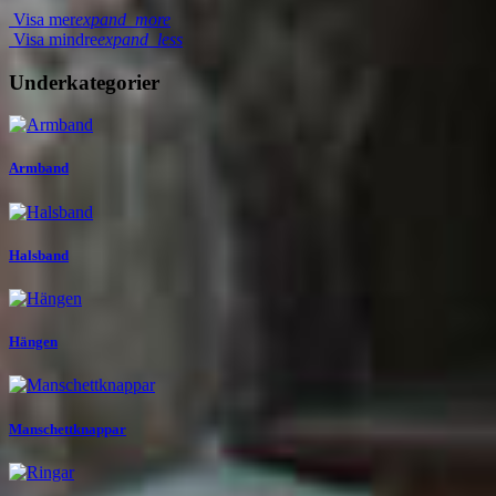
Visa mer
expand_more
Visa mindre
expand_less
Underkategorier
Armband
Halsband
Hängen
Manschettknappar