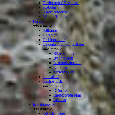
Radio och CD-spelare
Robotar
Väckarklockor
Walkie Talkies
Fordon
add
remove
Bilbanor
Flygplan
Friktionsbilar
Leksaksbilar och lastbilar
add
remove
Bilar & racerbilar
Byggfordon
Lantbruksfordon
Lastbilar
Motorcyklar
Leksakståg
Radiostyrda
add
remove
Drönare
Radiostyrda bilar
Robotar
Imitationsspel
add
remove
Köksleksaker