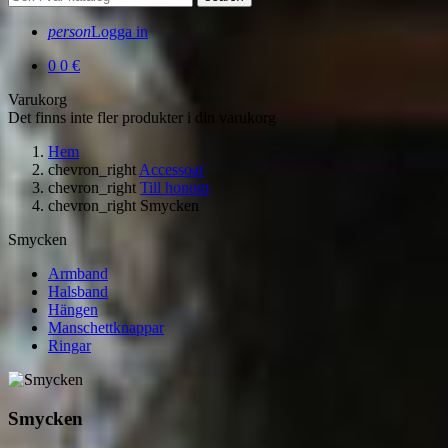
person
Logga in
0
0 €
Varukorg
Det finns inte fler produkter i din varukorg
Hem
chevron_right
Accessoar
chevron_right
Till honom
chevron_right
Smycken
Smycken
Armband
Halsband
Hängen
Manschettknappar
Ringar
Smycken