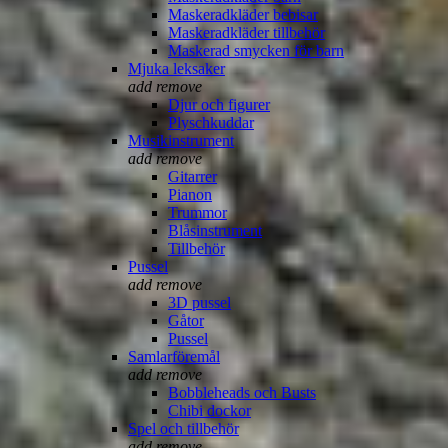
Maskeradkläder bebisar
Maskeradkläder tillbehör
Maskerad smycken för barn
Mjuka leksaker
add
remove
Djur och figurer
Plyschkuddar
Musikinstrument
add
remove
Gitarrer
Pianon
Trummor
Blåsinstrument
Tillbehör
Pussel
add
remove
3D pussel
Gåtor
Pussel
Samlarföremål
add
remove
Bobbleheads och Busts
Chibi dockor
Spel och tillbehör
add
remove