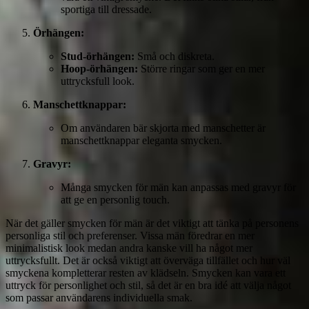
sportiga till dressade.
Örhängen:
Stud-örhängen:
Små och diskreta.
Hoop-örhängen:
Större ringar som ger en mer
uttrycksfull look.
Manschettknappar:
Om användaren bär skjorta med manschetter är
manschettknappar eleganta smycken.
Gravyr:
Många smycken för män kan anpassas med gravyr för
att ge en personlig touch.
När det gäller smycken för män är det viktigt att tänka på personens
personliga stil och preferenser. Vissa män föredrar en mer
minimalistisk look medan andra kanske vill ha något mer
uttrycksfullt. Det är också viktigt att överväga tillfället och hur väl
smyckena kompletterar resten av klädseln. Smycken kan vara ett
uttryck för personlighet och stil, så det är en bra idé att välja något
som passar användarens individuella smak.