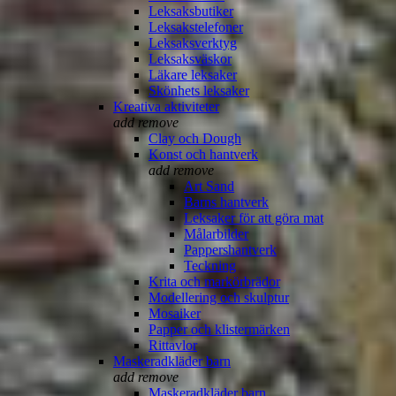
Leksaksbutiker
Leksakstelefoner
Leksaksverktyg
Leksaksväskor
Läkare leksaker
Skönhets leksaker
Kreativa aktiviteter
add
remove
Clay och Dough
Konst och hantverk
add
remove
Art Sand
Barns hantverk
Leksaker för att göra mat
Målarbilder
Pappershantverk
Teckning
Krita och markörbrädor
Modellering och skulptur
Mosaiker
Papper och klistermärken
Rittavlor
Maskeradkläder barn
add
remove
Maskeradkläder barn