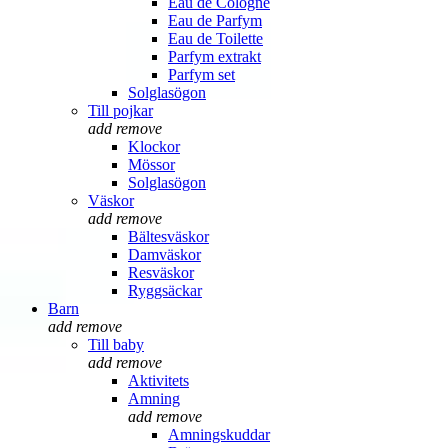
Eau de Cologne
Eau de Parfym
Eau de Toilette
Parfym extrakt
Parfym set
Solglasögon
Till pojkar
add
remove
Klockor
Mössor
Solglasögon
Väskor
add
remove
Bältesväskor
Damväskor
Resväskor
Ryggsäckar
Barn
add
remove
Till baby
add
remove
Aktivitets
Amning
add
remove
Amningskuddar