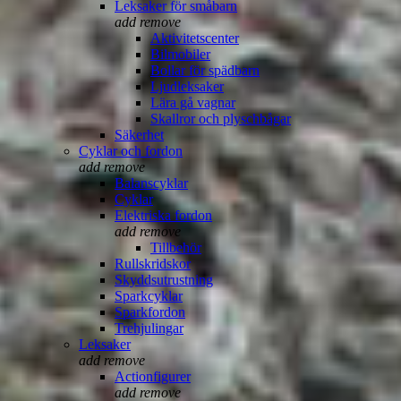
Leksaker för småbarn
add
remove
Aktivitetscenter
Bilmobiler
Bollar för spädbarn
Ljudleksaker
Lära gå vagnar
Skallror och plyschbågar
Säkerhet
Cyklar och fordon
add
remove
Balanscyklar
Cyklar
Elektriska fordon
add
remove
Tillbehör
Rullskridskor
Skyddsutrustning
Sparkcyklar
Sparkfordon
Trehjulingar
Leksaker
add
remove
Actionfigurer
add
remove