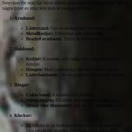
Smycken för män har blivit alltmer populära och mångsidiga. Här är
några typer av smycken som är vanliga för män:
Armband:
Läderrand:
Ger en avslappnad och rustik look.
Metallkedjor:
Tidsenliga och mångsidiga.
Beaded armband:
Tillför en bohemisk touch.
Halsband:
Kedjor:
Klassiska och enkla eller med dekorativa
detaljer.
Hängen:
Med symboliska eller dekorativa charm.
Läderhalsband:
Ger en robust och maskulin känsla.
Ringar:
Enkla band:
Klassiska och diskreta.
Signet-ringen:
En större ring med en präglad yta.
Stenar eller diamanter:
Ger en mer dekorativ touch.
Klockor:
En klocka är en funktionell accessoar och kan också
vara ett viktigt smycke. Det finns olika stilar, från