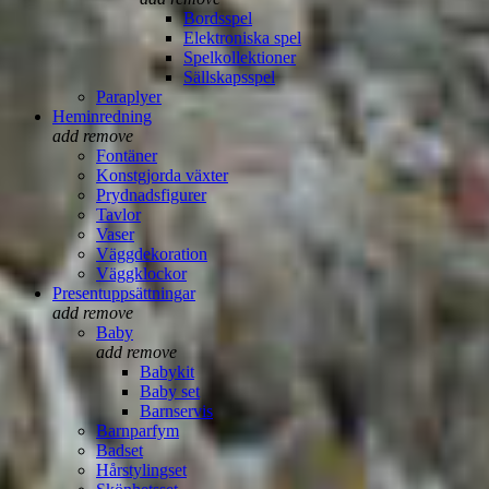
Bordsspel
Elektroniska spel
Spelkollektioner
Sällskapsspel
Paraplyer
Heminredning
add
remove
Fontäner
Konstgjorda växter
Prydnadsfigurer
Tavlor
Vaser
Väggdekoration
Väggklockor
Presentuppsättningar
add
remove
Baby
add
remove
Babykit
Baby set
Barnservis
Barnparfym
Badset
Hårstylingset