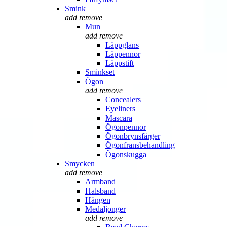
Smink
add
remove
Mun
add
remove
Läppglans
Läppennor
Läppstift
Sminkset
Ögon
add
remove
Concealers
Eyeliners
Mascara
Ögonpennor
Ögonbrynsfärger
Ögonfransbehandling
Ögonskugga
Smycken
add
remove
Armband
Halsband
Hängen
Medaljonger
add
remove