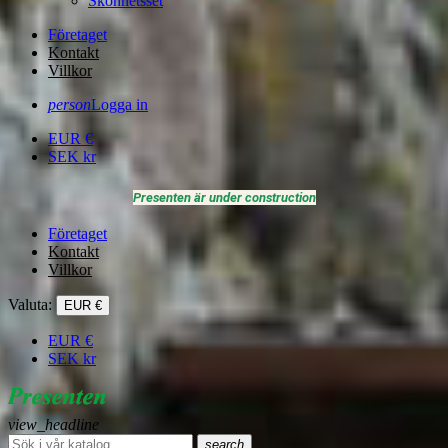
Skönhetsset
Företaget
Kontakt
Villkor
person
Logga in
EUR
€
SEK
kr
Presenten är under construction
Företaget
Kontakt
Villkor
Valuta:
EUR €
EUR
€
SEK
kr
view_headline
search