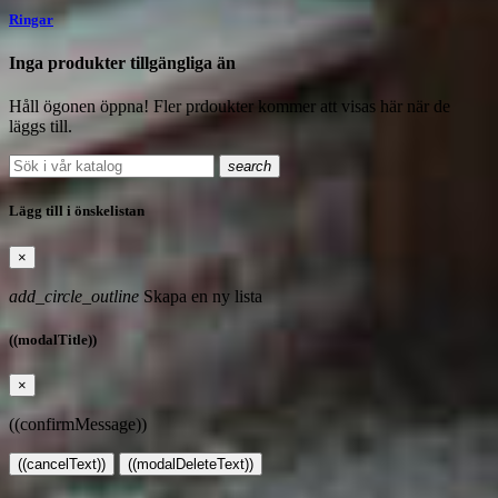
Ringar
Inga produkter tillgängliga än
Håll ögonen öppna! Fler prdoukter kommer att visas här när de
läggs till.
search
Lägg till i önskelistan
×
add_circle_outline
Skapa en ny lista
((modalTitle))
×
((confirmMessage))
((cancelText))
((modalDeleteText))