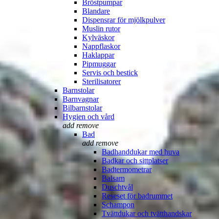
Bröstpumpar
Blandare
Dispensrar för mjölkpulver
Muslin rutor
Kylväskor
Nappflaskor
Haklappar
Pipmuggar
Servis och bestick
Sterilisatorer
Barnstolar
Barnvagnar
Bilbarnstolar
Hygien och vård
add
remove
Bad
add
remove
Badhanddukar med huva
Badkar och sittplatser
Badtermometrar
Balsam
Duschtvål
Reseset för badrummet
Schampon
Tvättdukar och tvätthandskar