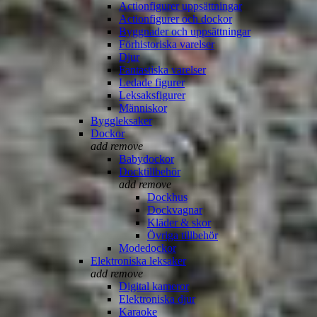
Actionfigurer uppsättningar
Actionfigurer och dockor
Byggnader och uppsättningar
Förhistoriska varelser
Djur
Fantastiska varelser
Ledade figurer
Leksaksfigurer
Människor
Byggleksaker
Dockor
add
remove
Babydockor
Docktillbehör
add
remove
Dockhus
Dockvagnar
Kläder & skor
Övriga tillbehör
Modedockor
Elektroniska leksaker
add
remove
Digital kameror
Elektroniska djur
Karaoke