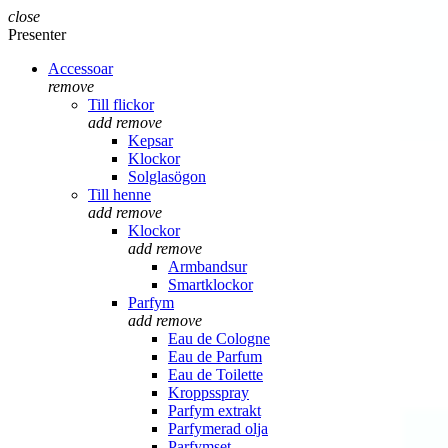
close
Presenter
Accessoar
remove
Till flickor
add
remove
Kepsar
Klockor
Solglasögon
Till henne
add
remove
Klockor
add
remove
Armbandsur
Smartklockor
Parfym
add
remove
Eau de Cologne
Eau de Parfum
Eau de Toilette
Kroppsspray
Parfym extrakt
Parfymerad olja
Parfymset