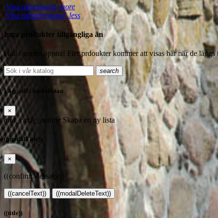
Visa mer
expand_more
Visa mindre
expand_less
Inga produkter tillgängliga än
Håll ögonen öppna! Fler prdoukter kommer att visas här när de läggs ti
search
Lägg till i önskelistan
×
add_circle_outline
Skapa en ny lista
((modalTitle))
×
((confirmMessage))
((cancelText))
((modalDeleteText))
((title))