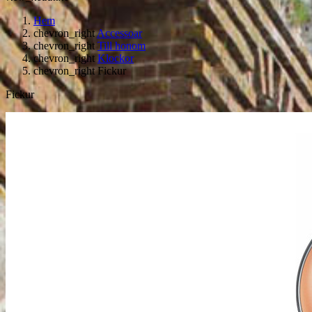
Hem
chevron_right
Accessoar
chevron_right
Till honom
chevron_right
Klockor
chevron_right
Fickur
Fickur