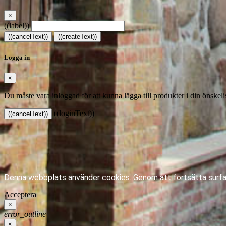
×
((label))
((cancelText))
((createText))
Logga in
×
Du måste vara inloggad för att kunna lägga till produkter i din önskeli
((loginText))
((cancelText))
Denna webbplats använder cookies.
Genom att fortsätta surfa
Acceptera
×
error_outline
×