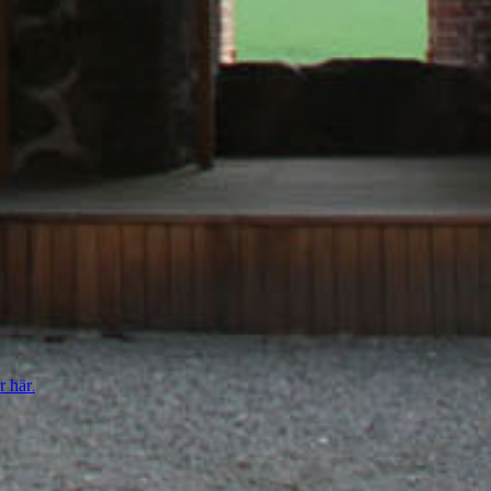
.
r här