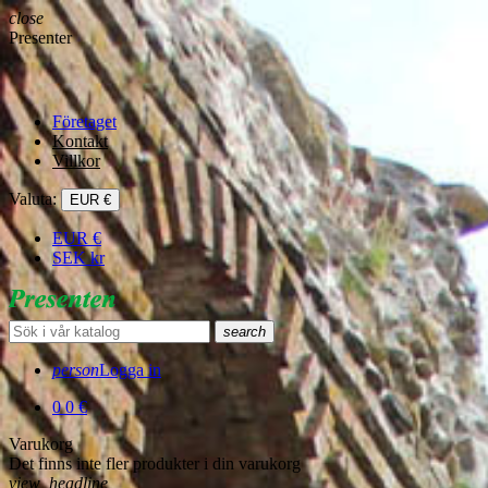
close
Presenter
Företaget
Kontakt
Villkor
Valuta:
EUR €
EUR
€
SEK
kr
search
person
Logga in
0
0 €
Varukorg
Det finns inte fler produkter i din varukorg
view_headline