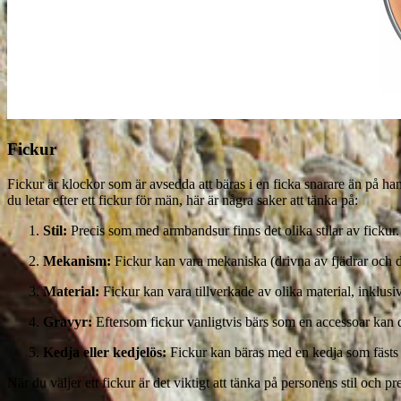
Fickur
Fickur är klockor som är avsedda att bäras i en ficka snarare än på han
du letar efter ett fickur för män, här är några saker att tänka på:
Stil:
Precis som med armbandsur finns det olika stilar av fickur.
Mekanism:
Fickur kan vara mekaniska (drivna av fjädrar och dr
Material:
Fickur kan vara tillverkade av olika material, inklusive
Gravyr:
Eftersom fickur vanligtvis bärs som en accessoar kan du 
Kedja eller kedjelös:
Fickur kan bäras med en kedja som fästs i
När du väljer ett fickur är det viktigt att tänka på personens stil och 