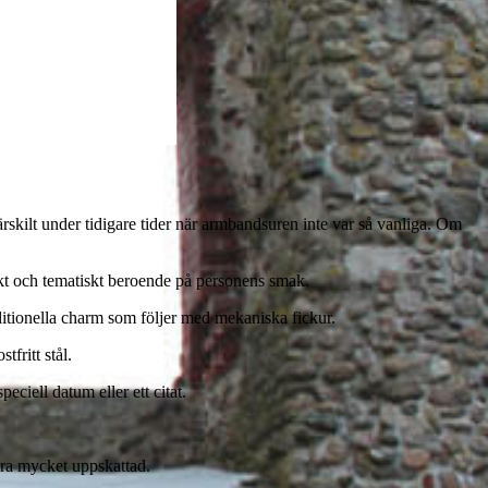
ärskilt under tidigare tider när armbandsuren inte var så vanliga. Om
ikt och tematiskt beroende på personens smak.
ditionella charm som följer med mekaniska fickur.
tfritt stål.
ciell datum eller ett citat.
vara mycket uppskattad.