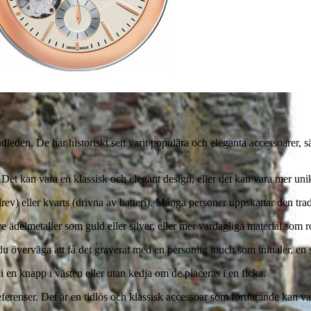
dleden. De har historiskt sett varit populära och eleganta accessoarer, s
 Det kan vara en klassisk och elegant design, eller det kan vara mer un
ev) eller kvarts (drivna av batteri). Många personer uppskattar den tra
 ädelmetaller som guld eller silver, eller mer vardagliga material som ros
överväga att få det graverat med en personlig touch som initialer, en spe
 en knapp i västen eller utan kedja om de placeras i en ficka.
preferenser. Det är en tidlös och klassisk accessoar som fortfarande kan 