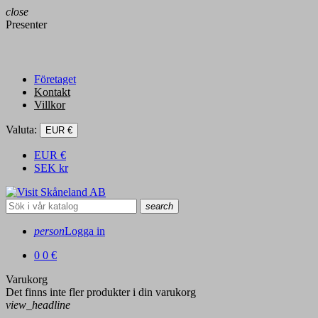
close
Presenter
Företaget
Kontakt
Villkor
Valuta:
EUR €
EUR
€
SEK
kr
search
person
Logga in
0
0 €
Varukorg
Det finns inte fler produkter i din varukorg
view_headline