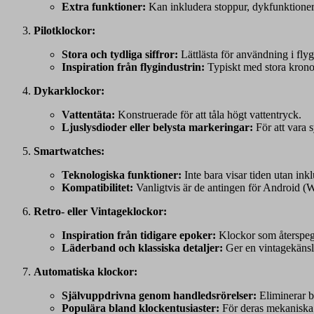
Extra funktioner:
Kan inkludera stoppur, dykfunktioner e
Pilotklockor:
Stora och tydliga siffror:
Lättlästa för användning i fly
Inspiration från flygindustrin:
Typiskt med stora kronor
Dykarklockor:
Vattentäta:
Konstruerade för att tåla högt vattentryck.
Ljuslysdioder eller belysta markeringar:
För att vara s
Smartwatches:
Teknologiska funktioner:
Inte bara visar tiden utan in
Kompatibilitet:
Vanligtvis är de antingen för Android (
Retro- eller Vintageklockor:
Inspiration från tidigare epoker:
Klockor som återspegl
Läderband och klassiska detaljer:
Ger en vintagekänsl
Automatiska klockor:
Självuppdrivna genom handledsrörelser:
Eliminerar b
Populära bland klockentusiaster:
För deras mekaniska 