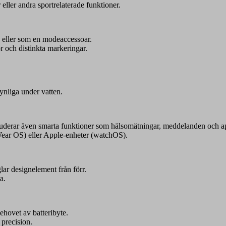
ller andra sportrelaterade funktioner.
g eller som en modeaccessoar.
 och distinkta markeringar.
ynliga under vatten.
kluderar även smarta funktioner som hälsomätningar, meddelanden och a
Wear OS) eller Apple-enheter (watchOS).
ar designelement från förr.
a.
ehovet av batteribyte.
precision.