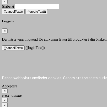
×
((label))
((cancelText))
((createText))
Logga in
×
Du måste vara inloggad för att kunna lägga till produkter i din önskeli
((loginText))
((cancelText))
Denna webbplats använder cookies.
Genom att fortsätta surfa
Acceptera
×
error_outline
×
×