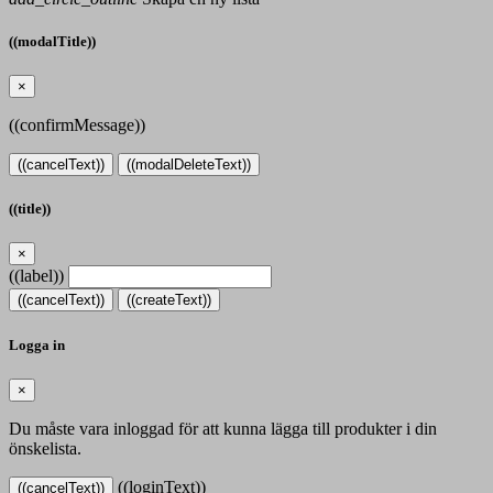
((modalTitle))
×
((confirmMessage))
((cancelText))
((modalDeleteText))
((title))
×
((label))
((cancelText))
((createText))
Logga in
×
Du måste vara inloggad för att kunna lägga till produkter i din
önskelista.
((loginText))
((cancelText))