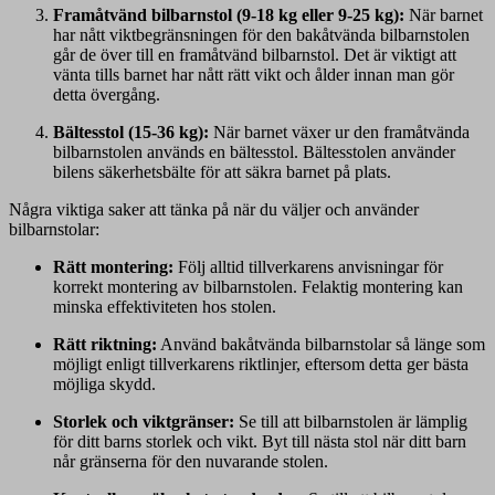
Framåtvänd bilbarnstol (9-18 kg eller 9-25 kg):
När barnet
har nått viktbegränsningen för den bakåtvända bilbarnstolen
går de över till en framåtvänd bilbarnstol. Det är viktigt att
vänta tills barnet har nått rätt vikt och ålder innan man gör
detta övergång.
Bältesstol (15-36 kg):
När barnet växer ur den framåtvända
bilbarnstolen används en bältesstol. Bältesstolen använder
bilens säkerhetsbälte för att säkra barnet på plats.
Några viktiga saker att tänka på när du väljer och använder
bilbarnstolar:
Rätt montering:
Följ alltid tillverkarens anvisningar för
korrekt montering av bilbarnstolen. Felaktig montering kan
minska effektiviteten hos stolen.
Rätt riktning:
Använd bakåtvända bilbarnstolar så länge som
möjligt enligt tillverkarens riktlinjer, eftersom detta ger bästa
möjliga skydd.
Storlek och viktgränser:
Se till att bilbarnstolen är lämplig
för ditt barns storlek och vikt. Byt till nästa stol när ditt barn
når gränserna för den nuvarande stolen.