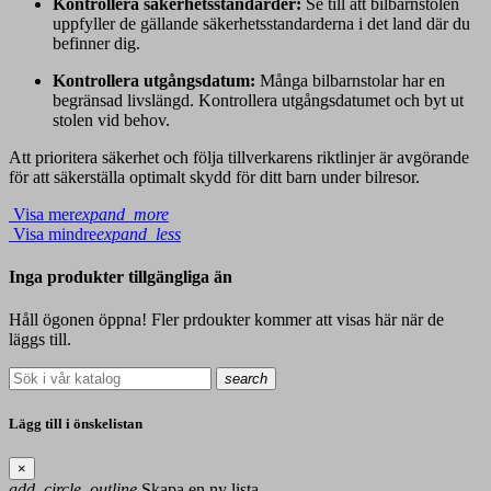
Kontrollera säkerhetsstandarder:
Se till att bilbarnstolen
uppfyller de gällande säkerhetsstandarderna i det land där du
befinner dig.
Kontrollera utgångsdatum:
Många bilbarnstolar har en
begränsad livslängd. Kontrollera utgångsdatumet och byt ut
stolen vid behov.
Att prioritera säkerhet och följa tillverkarens riktlinjer är avgörande
för att säkerställa optimalt skydd för ditt barn under bilresor.
Visa mer
expand_more
Visa mindre
expand_less
Inga produkter tillgängliga än
Håll ögonen öppna! Fler prdoukter kommer att visas här när de
läggs till.
search
Lägg till i önskelistan
×
add_circle_outline
Skapa en ny lista