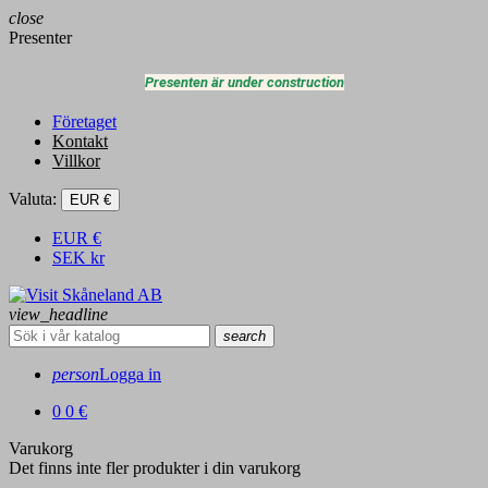
close
Presenter
Presenten är under construction
Företaget
Kontakt
Villkor
Valuta:
EUR €
EUR
€
SEK
kr
view_headline
search
person
Logga in
0
0 €
Varukorg
Det finns inte fler produkter i din varukorg