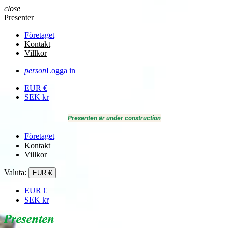
close
Presenter
Företaget
Kontakt
Villkor
person
Logga in
EUR
€
SEK
kr
Presenten är under construction
Företaget
Kontakt
Villkor
Valuta:
EUR €
EUR
€
SEK
kr