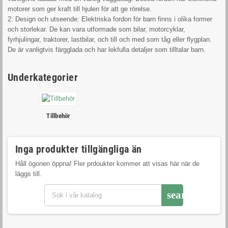
motorer som ger kraft till hjulen för att ge rörelse.
2: Design och utseende: Elektriska fordon för barn finns i olika former
och storlekar. De kan vara utformade som bilar, motorcyklar,
fyrhjulingar, traktorer, lastbilar, och till och med som tåg eller flygplan.
De är vanligtvis färgglada och har lekfulla detaljer som tilltalar barn.
3: Åldersanpassade modeller: Det finns olika modeller av elektriska
fordon som är anpassade efter barns ålder och storlek. Det finns mindre
Underkategorier
modeller för små barn och större modeller för äldre barn.
4: Säkerhetsfunktioner: Många elektriska fordon för barn är utrustade
med säkerhetsfunktioner som låg hastighet, fjärrkontroller för föräldrar
för att övervaka och styra fordonet, samt säkerhetsbälten eller sele för
Tillbehör
att hålla barnet säkert på plats.
5: Underhåll och drifttid: Batterierna i elektriska fordon för barn behöver
laddas regelbundet och har vanligtvis en begränsad drifttid innan de
Inga produkter tillgängliga än
behöver laddas igen. Det är viktigt att följa tillverkarens
rekommendationer för underhåll och laddning av batterierna.
Håll ögonen öppna! Fler prdoukter kommer att visas här när de
6: Funktioner och tillbehör: Vissa elektriska fordon för barn kommer
läggs till.
med extra funktioner och tillbehör, såsom ljud- och ljuseffekter, MP3-
spelare, FM-radio, Bluetooth-anslutning, och till och med fjärrstyrning för
search
föräldrakontroll.
7: Utvecklar färdigheter och fantasi: Genom att använda elektriska
fordon för barn får barn möjlighet att utveckla sina motoriska färdigheter,