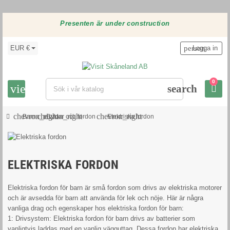
Presenten är under construction
EUR €
person
Logga in
0
view_headline
search
chevron_right
chevron_right
chevron_right
Barn
Cyklar och fordon
Elektriska fordon
ELEKTRISKA FORDON
Elektriska fordon för barn är små fordon som drivs av elektriska motorer
och är avsedda för barn att använda för lek och nöje. Här är några
vanliga drag och egenskaper hos elektriska fordon för barn:
1: Drivsystem: Elektriska fordon för barn drivs av batterier som
vanligtvis laddas med en vanlig vägguttag. Dessa fordon har elektriska