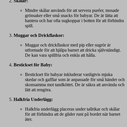
Skålar:
Mindre skålar används för att servera puréer, mosade
grönsaker eller små snacks för babyar. De är lätta att
hantera och har ofta sugkoppar i botten för att förhindra
spill.
Muggar och Drickflaskor:
Muggar och drickflaskor med pip eller sugrör är
utformade för att hjälpa barnet att dricka självständigt.
De kan vara spillfria och enkla att hålla.
Bestickset för Baby:
Bestickset för babyar inkluderar vanligtvis mjuka
skedar och gafflar som är anpassade för små händer och
skonsamma mot tandköttet. De är säkra att använda och
lätt att rengöra.
Halkfria Underlägg:
Halkfria underlägg placeras under tallrikar och skålar
för att förhindra att de glider runt på bordet när barnet
äter.