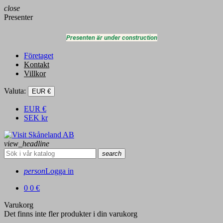
close
Presenter
Presenten är under construction
Företaget
Kontakt
Villkor
Valuta:
EUR €
EUR
€
SEK
kr
view_headline
search
person
Logga in
0
0 €
Varukorg
Det finns inte fler produkter i din varukorg