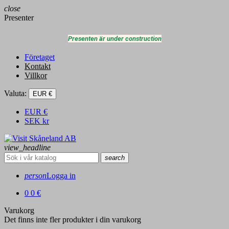
close
Presenter
Presenten är under construction
Företaget
Kontakt
Villkor
Valuta:
EUR €
EUR
€
SEK
kr
view_headline
search
person
Logga in
0
0 €
Varukorg
Det finns inte fler produkter i din varukorg