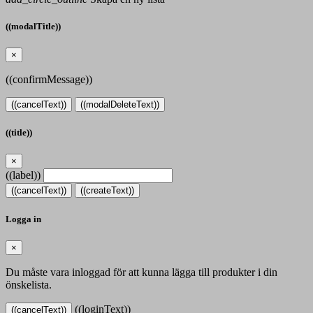
((modalTitle))
×
((confirmMessage))
((cancelText))
((modalDeleteText))
((title))
×
((label))
((cancelText))
((createText))
Logga in
×
Du måste vara inloggad för att kunna lägga till produkter i din
önskelista.
((loginText))
((cancelText))