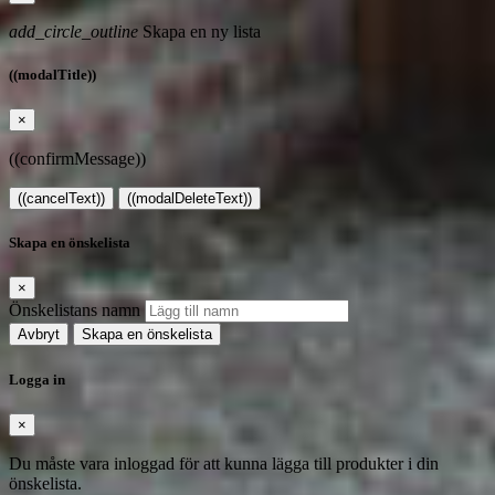
add_circle_outline
Skapa en ny lista
((modalTitle))
×
((confirmMessage))
((cancelText))
((modalDeleteText))
Skapa en önskelista
×
Önskelistans namn
Avbryt
Skapa en önskelista
Logga in
×
Du måste vara inloggad för att kunna lägga till produkter i din
önskelista.