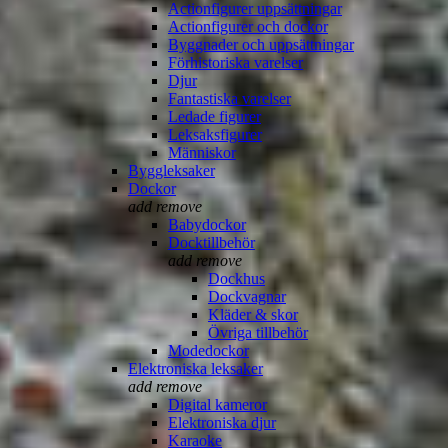
Actionfigurer uppsättningar
Actionfigurer och dockor
Byggnader och uppsättningar
Förhistoriska varelser
Djur
Fantastiska varelser
Ledade figurer
Leksaksfigurer
Människor
Byggleksaker
Dockor
add
remove
Babydockor
Docktillbehör
add
remove
Dockhus
Dockvagnar
Kläder & skor
Övriga tillbehör
Modedockor
Elektroniska leksaker
add
remove
Digital kameror
Elektroniska djur
Karaoke