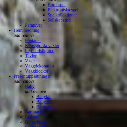
Bordsspel
Elektroniska spel
Spelkollektioner
Sällskapsspel
Paraplyer
Heminredning
add
remove
Fontäner
Konstgjorda växter
Prydnadsfigurer
Tavlor
Vaser
Väggdekoration
Väggklockor
Presentuppsättningar
add
remove
Baby
add
remove
Babykit
Baby set
Barnservis
Barnparfym
Badset
Hårstylingset