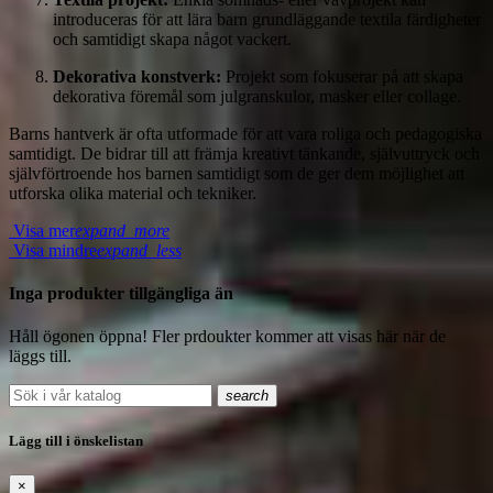
introduceras för att lära barn grundläggande textila färdigheter
och samtidigt skapa något vackert.
Dekorativa konstverk:
Projekt som fokuserar på att skapa
dekorativa föremål som julgranskulor, masker eller collage.
Barns hantverk är ofta utformade för att vara roliga och pedagogiska
samtidigt. De bidrar till att främja kreativt tänkande, självuttryck och
självförtroende hos barnen samtidigt som de ger dem möjlighet att
utforska olika material och tekniker.
Visa mer
expand_more
Visa mindre
expand_less
Inga produkter tillgängliga än
Håll ögonen öppna! Fler prdoukter kommer att visas här när de
läggs till.
search
Lägg till i önskelistan
×