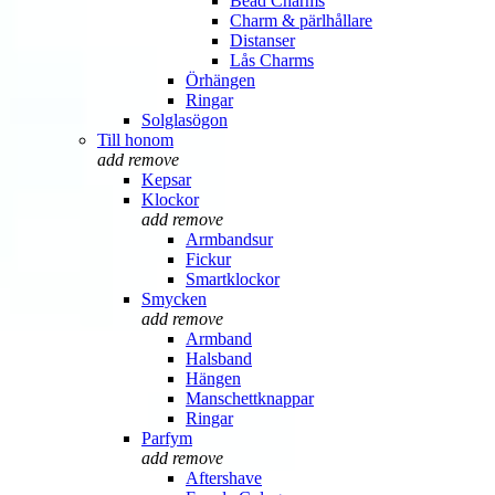
Bead Charms
Charm & pärlhållare
Distanser
Lås Charms
Örhängen
Ringar
Solglasögon
Till honom
add
remove
Kepsar
Klockor
add
remove
Armbandsur
Fickur
Smartklockor
Smycken
add
remove
Armband
Halsband
Hängen
Manschettknappar
Ringar
Parfym
add
remove
Aftershave