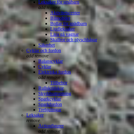
Leksaker för småbarn
add
remove
Aktivitetscenter
Bilmobiler
Bollar för spädbarn
Ljudleksaker
Lära gå vagnar
Skallror och plyschbågar
Säkerhet
Cyklar och fordon
add
remove
Balanscyklar
Cyklar
Elektriska fordon
add
remove
Tillbehör
Rullskridskor
Skyddsutrustning
Sparkcyklar
Sparkfordon
Trehjulingar
Leksaker
remove
Actionfigurer
add
remove