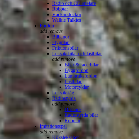
Radio och CD-spelare
Robotar
Väckarklockor
Walkie Talkies
Fordon
add
remove
Bilbanor
Flygplan
Friktionsbilar
Leksaksbilar och lastbilar
add
remove
Bilar & racerbilar
Byggfordon
Lantbruksfordon
Lastbilar
Motorcyklar
Leksakståg
Radiostyrda
add
remove
Drönare
Radiostyrda bilar
Robotar
Imitationsspel
add
remove
Köksleksaker