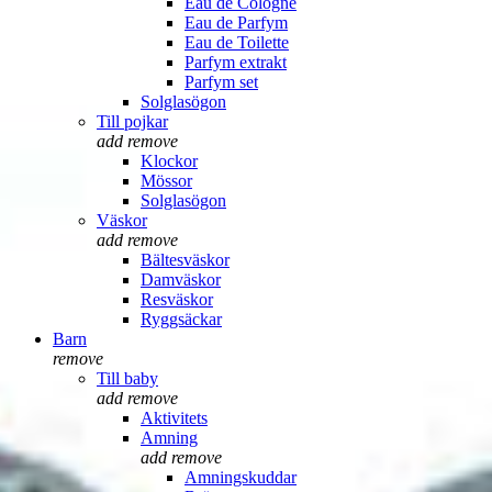
Eau de Cologne
Eau de Parfym
Eau de Toilette
Parfym extrakt
Parfym set
Solglasögon
Till pojkar
add
remove
Klockor
Mössor
Solglasögon
Väskor
add
remove
Bältesväskor
Damväskor
Resväskor
Ryggsäckar
Barn
remove
Till baby
add
remove
Aktivitets
Amning
add
remove
Amningskuddar