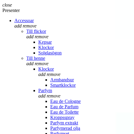
close
Presenter
Accessoar
add
remove
Till flickor
add
remove
Kepsar
Klockor
Solglasögon
Till henne
add
remove
Klockor
add
remove
Armbandsur
Smartklockor
Parfym
add
remove
Eau de Cologne
Eau de Parfum
Eau de Toilette
Kroppsspray
Parfym extrakt
Parfymerad olja
Parfymset