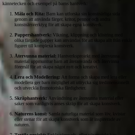
kännetecken och exempel på barns hantverk:
Måla och Rita:
Barn kan utforska sin konstnärliga sida
genom att använda färger, kritor, pennor och andra
konstnärsverktyg för att skapa egna konstverk.
Pappershantverk:
Vikning, klippning och klistring med
olika färgade papper kan användas för att skapa allt från enkla
figurer till komplexa konstverk.
Återvunna material:
Hantverksprojekt med återvunna
material uppmuntrar barn att återanvända och återvinna
föremål för att skapa något nytt och kreativt.
Lera och Modellering:
Att forma och skapa med lera eller
modellera ger barn möjlighet att uttrycka sig tredimensionellt
och utveckla finmotoriska färdigheter.
Skräphantverk:
Användning av återvunna material eller
saker som vanligtvis anses skräp för att skapa konstverk.
Naturens konst:
Samla naturliga material som löv, kvistar
eller stenar för att skapa konstverk som är inspirerade av
naturen.
Textila projekt:
Enkla sömnads- eller vävprojekt kan