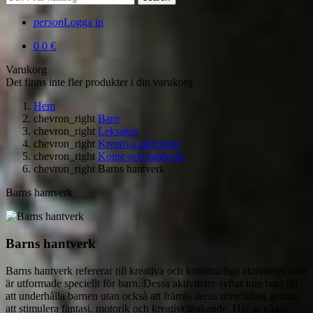
person
Logga in
0
0 €
Varukorg
Det finns inte fler produkter i din varukorg
Hem
chevron_right
Barn
chevron_right
Leksaker
chevron_right
Kreativa aktiviteter
chevron_right
Konst och hantverk
chevron_right
Barns hantverk
Barns hantverk
Barns hantverk
Barns hantverk refererar till kreativa och konstnärliga aktiviteter som
är utformade speciellt för barn. Dessa aktiviteter syftar inte bara till
att underhålla barnen utan också att främja deras utveckling genom
att stimulera fantasi, motorik och kreativt tänkande. Här är några