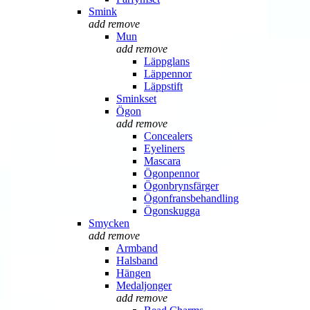
Smink
add
remove
Mun
add
remove
Läppglans
Läppennor
Läppstift
Sminkset
Ögon
add
remove
Concealers
Eyeliners
Mascara
Ögonpennor
Ögonbrynsfärger
Ögonfransbehandling
Ögonskugga
Smycken
add
remove
Armband
Halsband
Hängen
Medaljonger
add
remove