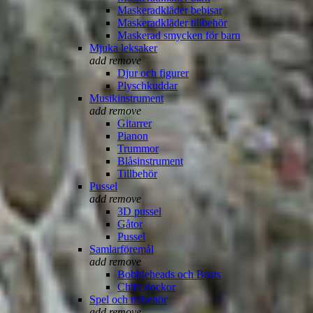
Maskeradkläder bebisar
Maskeradkläder tillbehör
Maskerad smycken för barn
Mjuka leksaker
add
remove
Djur och figurer
Plyschkuddar
Musikinstrument
add
remove
Gitarrer
Pianon
Trummor
Blåsinstrument
Tillbehör
Pussel
add
remove
3D pussel
Gåtor
Pussel
Samlarföremål
add
remove
Bobbleheads och Busts
Chibi dockor
Spel och tillbehör
add
remove