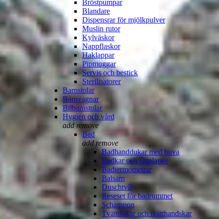
Bröstpumpar
Blandare
Dispensrar för mjölkpulver
Muslin rutor
Kylväskor
Nappflaskor
Haklappar
Pipmuggar
Servis och bestick
Sterilisatorer
Barnstolar
Barnvagnar
Bilbarnstolar
Hygien och vård
add
remove
Bad
add
remove
Badhanddukar med huva
Badkar och sittplatser
Badtermometrar
Balsam
Duschtvål
Reseset för badrummet
Schampon
Tvättdukar och tvätthandskar