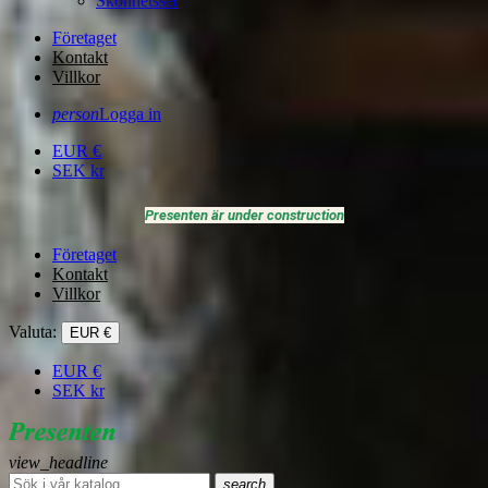
Skönhetsset
Företaget
Kontakt
Villkor
person
Logga in
EUR
€
SEK
kr
Presenten är under construction
Företaget
Kontakt
Villkor
Valuta:
EUR €
EUR
€
SEK
kr
view_headline
search