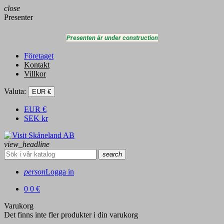
close
Presenter
Presenten är under construction
Företaget
Kontakt
Villkor
Valuta:
EUR €
EUR
€
SEK
kr
view_headline
search
person
Logga in
0
0 €
Varukorg
Det finns inte fler produkter i din varukorg