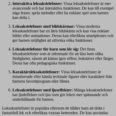
Interaktiva leksakstelefoner:
Vissa leksakstelefoner är mer
avancerade och har interaktiva funktioner. De kan till exempel
säga fraser, spela melodier eller ha enklare spel som barnen
kan delta i.
Leksakstelefoner med bildskärmar:
Vissa moderna
leksakstelefoner har en liten bildskärm och kan visa enklare
bilder eller animationer. Dessa kan efterlikna smartphones och
ger barnen möjlighet att utforska olika funktioner.
Leksakstelefoner för barn som lär sig:
Det finns
leksakstelefoner som är utformade för att lära barn olika
färdigheter, såsom att känna igen siffror, bokstäver eller färger.
Dessa har ofta pedagogiska funktioner.
Karaktärsleksakstelefoner:
Vissa leksakstelefoner är
tematiserade efter kända tecknade figurer eller karaktärer från
barnens favoritprogram eller filmer.
Leksakstelefoner med ljuseffekter:
Många leksakstelefoner
har ljudeffekter och ljus som gör leken mer spännande och
underhållande för barnen.
Leksakstelefoner är populära eftersom de tillåter barn att delta i
fantasifull lek och efterlikna vuxnas beteenden. De kan användas