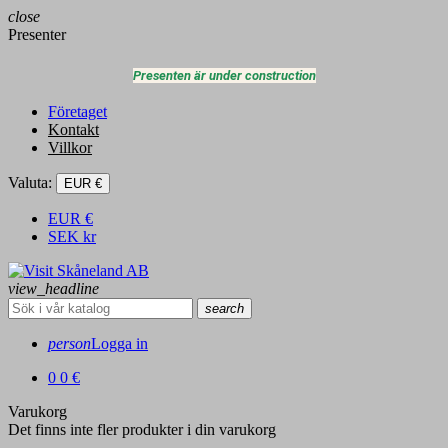
close
Presenter
Presenten är under construction
Företaget
Kontakt
Villkor
Valuta:
EUR €
EUR
€
SEK
kr
view_headline
search
person
Logga in
0
0 €
Varukorg
Det finns inte fler produkter i din varukorg