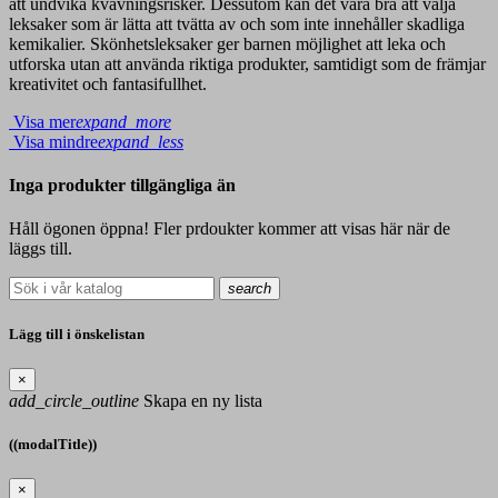
att undvika kvävningsrisker. Dessutom kan det vara bra att välja
leksaker som är lätta att tvätta av och som inte innehåller skadliga
kemikalier. Skönhetsleksaker ger barnen möjlighet att leka och
utforska utan att använda riktiga produkter, samtidigt som de främjar
kreativitet och fantasifullhet.
Visa mer
expand_more
Visa mindre
expand_less
Inga produkter tillgängliga än
Håll ögonen öppna! Fler prdoukter kommer att visas här när de
läggs till.
search
Lägg till i önskelistan
×
add_circle_outline
Skapa en ny lista
((modalTitle))
×