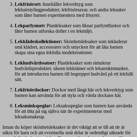
Lekfrisörset:
Innehåller lekverktyg som
lekhairstylingprodukter, lekfrisörsaxar, och andra leksaker
som låter barnen experimentera med frisyrer.
Lekparfymset:
Plastleksaker som liknar parfymflaskor och
låter barnen utforska dofter i en lekmiljö.
Lekklädeskollektioner:
Skönhetsleksaker som inkluderar
små klädset, accessoarer och smycken för att låta barnen
skapa sina egna lekfulla modekreationer.
Lekhudvårdssatser:
Plastleksaker som simulerar
hudvårdsprodukter, såsom lekkrämer och lekansiktsmasker,
för att introducera barnen till begreppet hudvård på ett lekfullt
sätt.
Lekfrisördockor:
Dockor med långt hår och lekverktyg som
barnen kan använda för att styla och vårda dockans hår.
Leksminkspeglar:
Leksaksspeglar som barnen kan använda
för att titta på sig själva när de experimenterar med
leksaksmakeup.
Innan du köper skönhetsleksaker är det viktigt att se till att de är
säkra för barn och att eventuella små delar är ordentligt säkrade för