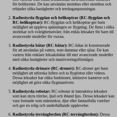
för hobbyister. De kan användas inomhus eller utomhus och
erbjuder olika hastigheter och terränganpassningar.
Radiostyrda flygplan och helikoptrar (RC-flygplan och
RC-helikoptrar):
RC-flygplan och helikoptrar ger barn
möjlighet att uppleva spänningen av flygning. De finns i olika
storlekar och svårighetsnivåer, från enkla leksaker för barn till
avancerade modeller för vuxna.
Radiostyrda båtar (RC-båtar):
RC-båtar är konstruerade
för att användas på vatten, som dammar eller sjöar. De kan
variera från enklare leksaksbåtar till mer avancerade modeller
med olika hastigheter och manövreringsförmågor.
Radiostyrda drönare (RC-droner):
RC-droner ger barn
möjlighet att utforska luften och ta flygfoton eller videos.
Dessa leksaker har olika funktioner, inklusive kameror och
möjlighet att göra olika flygmanövrer.
Radiostyrda robotar:
RC-robotar är interaktiva leksaker
som kan styra rörelse, ljud och ibland ljus. Dessa leksaker kan
vara formade som människor, djur eller fantasifulla varelser
och ger en rolig och underhållande upplevelse.
Radiostyrda terrängfordon (RC-terrängfordon):
Dessa