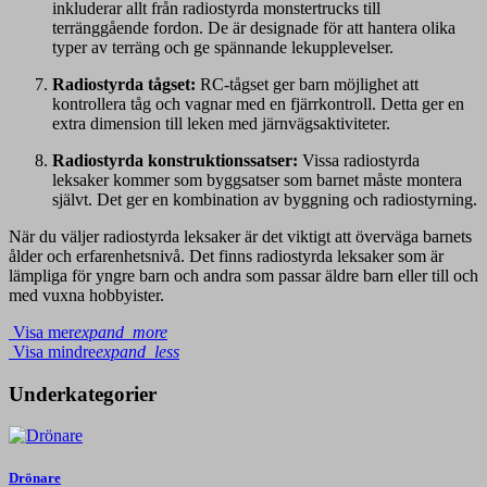
inkluderar allt från radiostyrda monstertrucks till
terränggående fordon. De är designade för att hantera olika
typer av terräng och ge spännande lekupplevelser.
Radiostyrda tågset:
RC-tågset ger barn möjlighet att
kontrollera tåg och vagnar med en fjärrkontroll. Detta ger en
extra dimension till leken med järnvägsaktiviteter.
Radiostyrda konstruktionssatser:
Vissa radiostyrda
leksaker kommer som byggsatser som barnet måste montera
självt. Det ger en kombination av byggning och radiostyrning.
När du väljer radiostyrda leksaker är det viktigt att överväga barnets
ålder och erfarenhetsnivå. Det finns radiostyrda leksaker som är
lämpliga för yngre barn och andra som passar äldre barn eller till och
med vuxna hobbyister.
Visa mer
expand_more
Visa mindre
expand_less
Underkategorier
Drönare