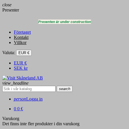
close
Presenter
Presenten är under construction
Företaget
Kontakt
Villkor
Valuta:
EUR €
EUR
€
SEK
kr
view_headline
search
person
Logga in
0
0 €
Varukorg
Det finns inte fler produkter i din varukorg