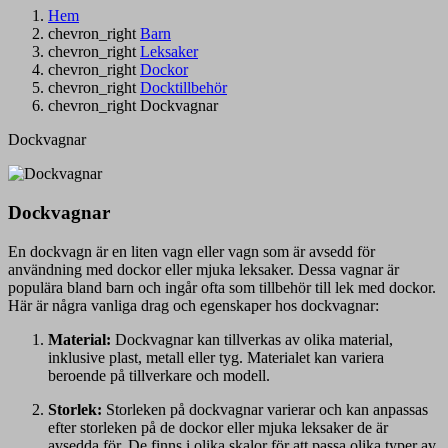
Hem
chevron_right
Barn
chevron_right
Leksaker
chevron_right
Dockor
chevron_right
Docktillbehör
chevron_right
Dockvagnar
Dockvagnar
Dockvagnar
En dockvagn är en liten vagn eller vagn som är avsedd för
användning med dockor eller mjuka leksaker. Dessa vagnar är
populära bland barn och ingår ofta som tillbehör till lek med dockor.
Här är några vanliga drag och egenskaper hos dockvagnar:
Material:
Dockvagnar kan tillverkas av olika material,
inklusive plast, metall eller tyg. Materialet kan variera
beroende på tillverkare och modell.
Storlek:
Storleken på dockvagnar varierar och kan anpassas
efter storleken på de dockor eller mjuka leksaker de är
avsedda för. De finns i olika skalor för att passa olika typer av