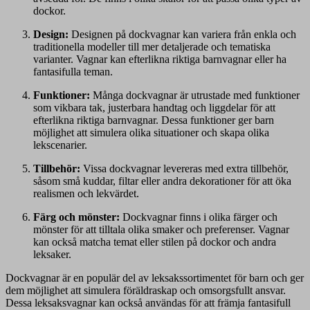
dockor.
Design:
Designen på dockvagnar kan variera från enkla och
traditionella modeller till mer detaljerade och tematiska
varianter. Vagnar kan efterlikna riktiga barnvagnar eller ha
fantasifulla teman.
Funktioner:
Många dockvagnar är utrustade med funktioner
som vikbara tak, justerbara handtag och liggdelar för att
efterlikna riktiga barnvagnar. Dessa funktioner ger barn
möjlighet att simulera olika situationer och skapa olika
lekscenarier.
Tillbehör:
Vissa dockvagnar levereras med extra tillbehör,
såsom små kuddar, filtar eller andra dekorationer för att öka
realismen och lekvärdet.
Färg och mönster:
Dockvagnar finns i olika färger och
mönster för att tilltala olika smaker och preferenser. Vagnar
kan också matcha temat eller stilen på dockor och andra
leksaker.
Dockvagnar är en populär del av leksakssortimentet för barn och ger
dem möjlighet att simulera föräldraskap och omsorgsfullt ansvar.
Dessa leksaksvagnar kan också användas för att främja fantasifull