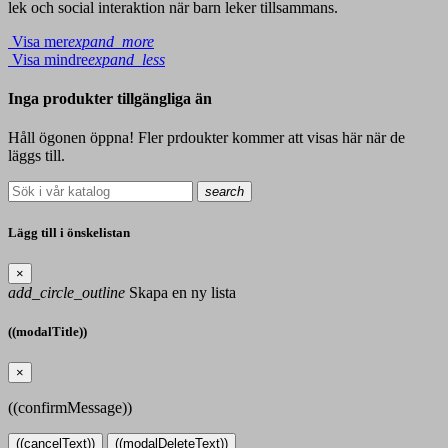
lek och social interaktion när barn leker tillsammans.
Visa mer
expand_more
Visa mindre
expand_less
Inga produkter tillgängliga än
Håll ögonen öppna! Fler prdoukter kommer att visas här när de
läggs till.
search
Lägg till i önskelistan
×
add_circle_outline
Skapa en ny lista
((modalTitle))
×
((confirmMessage))
((cancelText))
((modalDeleteText))