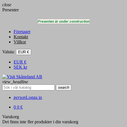
close
Presenter
Presenten är under construction
Företaget
Kontakt
Villkor
Valuta:
EUR €
EUR
€
SEK
kr
view_headline
search
person
Logga in
0
0 €
Varukorg
Det finns inte fler produkter i din varukorg