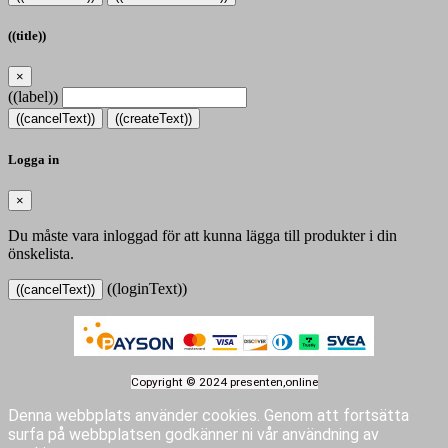
((title))
×
((label))
((cancelText))
((createText))
Logga in
×
Du måste vara inloggad för att kunna lägga till produkter i din
önskelista.
((loginText))
((cancelText))
Copyright © 2024 presenten,online
Denna webbplats använder cookies.
Genom att fortsätta
surfa på webbplatsen godkänner ni vår användning av