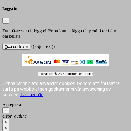
Logga in
×
Du måste vara inloggad för att kunna lägga till produkter i din
önskelista.
((loginText))
((cancelText))
Copyright © 2024 presenten,online
Denna webbplats använder cookies.
Genom att fortsätta
surfa på webbplatsen godkänner ni vår användning av
cookies.
.
Läs mer här
Acceptera
×
error_outline
×
×