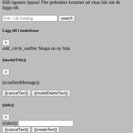
Håll ögonen öppna! Fler prdoukter kommer att visas här när de
läggs till.
search
Lägg till i önskelistan
×
add_circle_outline
Skapa en ny lista
((modalTitle))
×
((confirmMessage))
((cancelText))
((modalDeleteText))
((title))
×
((label))
((cancelText))
((createText))