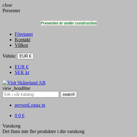
close
Presenter
Presenten är under construction
Företaget
Kontakt
Villkor
Valuta:
EUR €
EUR
€
SEK
kr
view_headline
search
person
Logga in
0
0 €
Varukorg
Det finns inte fler produkter i din varukorg