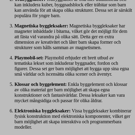
kan inkludera kuber, byggnadsblock eller träbitar som barn
kan använda för att skapa olika strukturer. Dessa set är särskilt
populära för yngre barn.
Magnetiska byggleksaker:
Magnetiska byggleksaker har
magneter inbäddade i bitarna, vilket gör det möjligt för dem
att fästa vid varandra på olika sätt. Detta ger en extra
dimension av kreativitet och låter barn skapa former och
strukturer som hålls samman av magnetismen.
Playmobil-set:
Playmobil erbjuder ett brett utbud av
tematiska lekset som inkluderar byggnader, fordon och
figurer. Dessa set ger barn möjlighet att bygga upp sina egna
små världar och iscensätta olika scener och äventyr.
Klossar och byggelement:
Enkla byggelement och klossar
av olika material ger barn möjlighet att skapa egna
konstruktioner och fantasivärldar. Dessa leksaker kan vara
mycket mångsidiga och passar för olika åldrar.
Elektroniska byggleksaker:
Vissa byggleksaker kombinerar
fysisk konstruktion med elektroniska komponenter, vilket ger
barn möjlighet att skapa interaktiva och programmerbara
modeller.