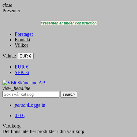
close
Presenter
Presenten är under construction
Företaget
Kontakt
Villkor
Valuta:
EUR €
EUR
€
SEK
kr
view_headline
search
person
Logga in
0
0 €
Varukorg
Det finns inte fler produkter i din varukorg