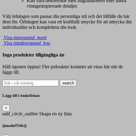
Kan vara dekorerade med filigranarbeten eller andra
vintageinspirerade detaljer.
Välj örhängen som passar din personliga stil och det tillfälle du bär
dem för. Örhängen kan vara ett kraftfullt smycke för att uttrycka din
individualitet och komplettera din look.
Visa mer
expand_more
Visa mindre
expand_less
Inga produkter tillgängliga än
Håll ögonen öppna! Fler prdoukter kommer att visas här när de
läggs till.
search
Lägg till i önskelistan
×
add_circle_outline
Skapa en ny lista
((modalTitle))