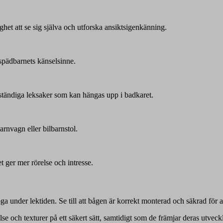
het att se sig själva och utforska ansiktsigenkänning.
spädbarnets känselsinne.
tändiga leksaker som kan hängas upp i badkaret.
barnvagn eller bilbarnstol.
t ger mer rörelse och intresse.
ga under lektiden. Se till att bågen är korrekt monterad och säkrad för at
se och texturer på ett säkert sätt, samtidigt som de främjar deras utveck