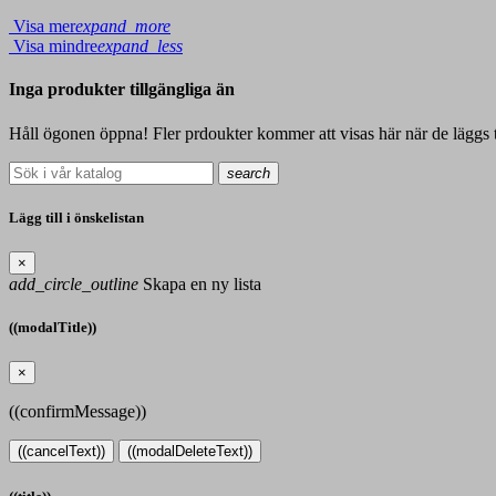
Visa mer
expand_more
Visa mindre
expand_less
Inga produkter tillgängliga än
Håll ögonen öppna! Fler prdoukter kommer att visas här när de läggs ti
search
Lägg till i önskelistan
×
add_circle_outline
Skapa en ny lista
((modalTitle))
×
((confirmMessage))
((cancelText))
((modalDeleteText))