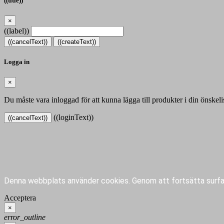
((title))
×
((label))
((cancelText))
((createText))
Logga in
×
Du måste vara inloggad för att kunna lägga till produkter i din önskeli
((loginText))
((cancelText))
Denna webbplats använder cookies.
Genom att fortsätta surfa
Acceptera
×
error_outline