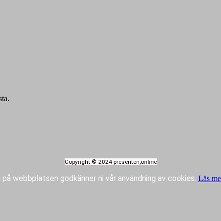
sta.
Copyright © 2024 presenten,online
 på webbplatsen godkänner ni vår användning av cookies.
Läs me