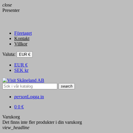
close
Presenter
Företaget
Kontakt
Villkor
Valuta:
EUR €
EUR
€
SEK
kr
search
person
Logga in
0
0 €
Varukorg
Det finns inte fler produkter i din varukorg
view_headline