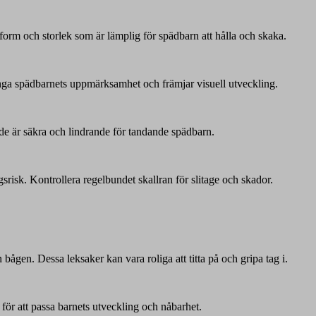
n form och storlek som är lämplig för spädbarn att hålla och skaka.
fånga spädbarnets uppmärksamhet och främjar visuell utveckling.
 de är säkra och lindrande för tandande spädbarn.
isk. Kontrollera regelbundet skallran för slitage och skador.
ågen. Dessa leksaker kan vara roliga att titta på och gripa tag i.
 för att passa barnets utveckling och nåbarhet.