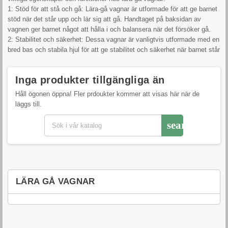
1: Stöd för att stå och gå: Lära-gå vagnar är utformade för att ge barnet
stöd när det står upp och lär sig att gå. Handtaget på baksidan av
vagnen ger barnet något att hålla i och balansera när det försöker gå.
2: Stabilitet och säkerhet: Dessa vagnar är vanligtvis utformade med en
bred bas och stabila hjul för att ge stabilitet och säkerhet när barnet står
och går med vagnen.
3: Justerbart handtag: Många lära-gå vagnar har justerbara handtag som
Inga produkter tillgängliga än
kan anpassas till barnets längd och behov när det växer och utvecklas.
4: Lekaktiviteter: Vissa lära-gå vagnar är utrustade med leksaker, ljus
Håll ögonen öppna! Fler prdoukter kommer att visas här när de
och ljud som barnet kan interagera med medan det står och går med
läggs till.
vagnen, vilket kan bidra till att hålla barnet engagerat och underhållen.
5: Bärbarhet och förvaring: Vissa lära-gå vagnar är bärbara och kan
search
fällas ihop för enkel förvaring och transport när de inte används.
6: Höjdjustering: Vissa modeller av lära-gå vagnar har möjlighet till
höjdjustering för att passa barnet när det växer och utvecklas.
7: Hållbar konstruktion: Lära-gå vagnar är vanligtvis tillverkade av
robusta och hållbara material som är säkra för barnet att använda och
LÄRA GÅ VAGNAR
enkla att rengöra.
Sammanfattningsvis är lära-gå vagnar praktiska och användbara
verktyg för barn som lär sig att stå och gå. Dessa vagnar ger stöd och
stabilitet samtidigt som de uppmuntrar och stöder barnets motoriska
utveckling och självständighet.