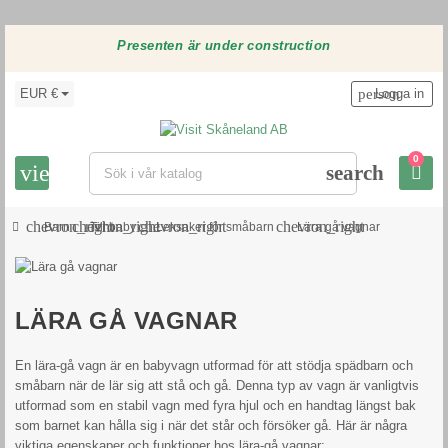
Presenten är under construction
EUR €
person
Logga in
0
view_headline
search
chevron_right
chevron_right
chevron_right
chevron_right
Barn
Till baby
Leksaker för småbarn
Lära gå vagnar
LÄRA GÅ VAGNAR
En lära-gå vagn är en babyvagn utformad för att stödja spädbarn och
småbarn när de lär sig att stå och gå. Denna typ av vagn är vanligtvis
utformad som en stabil vagn med fyra hjul och en handtag längst bak
som barnet kan hålla sig i när det står och försöker gå. Här är några
viktiga egenskaper och funktioner hos lära-gå vagnar: