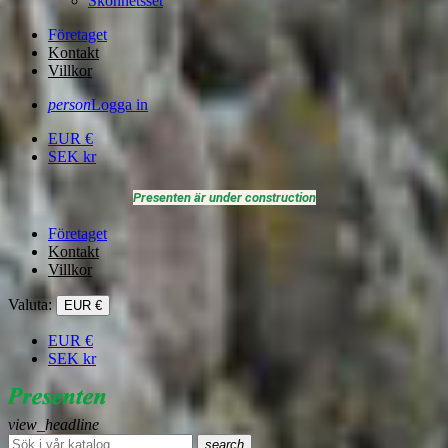
Skönhetsset
Företaget
Kontakt
Villkor
person
Logga in
EUR
€
SEK
kr
Presenten är under construction
Företaget
Kontakt
Villkor
Valuta:
EUR €
EUR
€
SEK
kr
view_headline
search