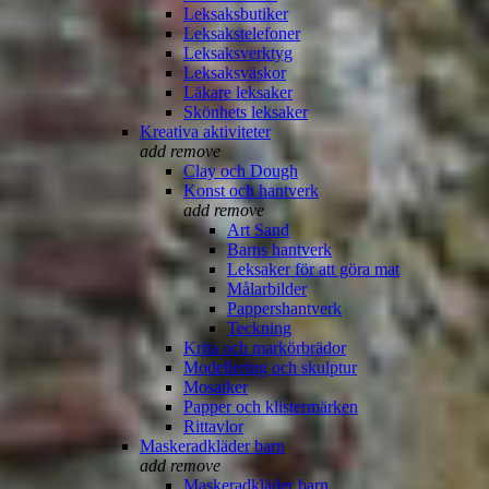
Leksaksbutiker
Leksakstelefoner
Leksaksverktyg
Leksaksväskor
Läkare leksaker
Skönhets leksaker
Kreativa aktiviteter
add
remove
Clay och Dough
Konst och hantverk
add
remove
Art Sand
Barns hantverk
Leksaker för att göra mat
Målarbilder
Pappershantverk
Teckning
Krita och markörbrädor
Modellering och skulptur
Mosaiker
Papper och klistermärken
Rittavlor
Maskeradkläder barn
add
remove
Maskeradkläder barn