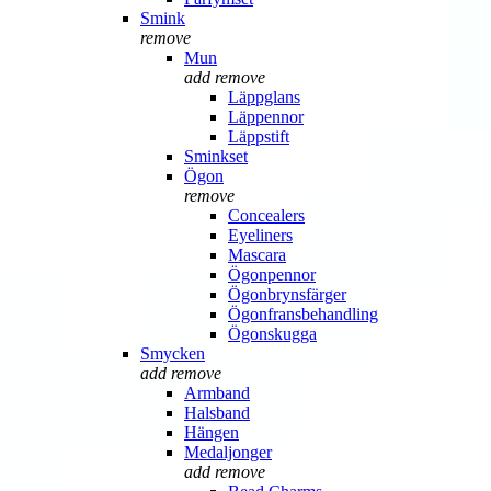
Smink
remove
Mun
add
remove
Läppglans
Läppennor
Läppstift
Sminkset
Ögon
remove
Concealers
Eyeliners
Mascara
Ögonpennor
Ögonbrynsfärger
Ögonfransbehandling
Ögonskugga
Smycken
add
remove
Armband
Halsband
Hängen
Medaljonger
add
remove