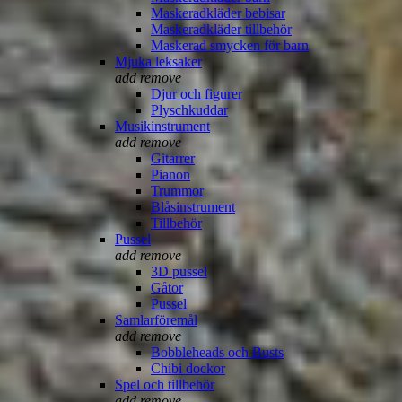
Maskeradkläder bebisar
Maskeradkläder tillbehör
Maskerad smycken för barn
Mjuka leksaker
add
remove
Djur och figurer
Plyschkuddar
Musikinstrument
add
remove
Gitarrer
Pianon
Trummor
Blåsinstrument
Tillbehör
Pussel
add
remove
3D pussel
Gåtor
Pussel
Samlarföremål
add
remove
Bobbleheads och Busts
Chibi dockor
Spel och tillbehör
add
remove