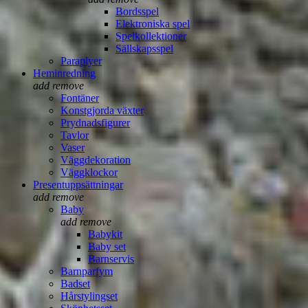
Bordsspel
Elektroniska spel
Spelkollektioner
Sällskapsspel
Paraplyer
Heminredning
add
remove
Fontäner
Konstgjorda växter
Prydnadsfigurer
Tavlor
Vaser
Väggdekoration
Väggklockor
Presentuppsättningar
add
remove
Baby
add
remove
Babykit
Baby set
Barnservis
Barnparfym
Badset
Hårstylingset