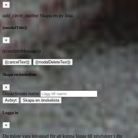
×
add_circle_outline
Skapa en ny lista
((modalTitle))
×
((confirmMessage))
((cancelText))
((modalDeleteText))
Skapa en önskelista
×
Önskelistans namn
Avbryt
Skapa en önskelista
Logga in
×
Du måste vara inloggad för att kunna lägga till produkter i din