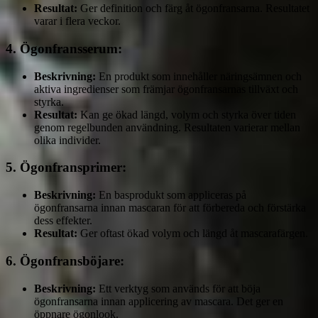
Resultat:
Ger definition och färg åt ögonfransarna. Resultatet
varar i flera veckor.
4.
Ögonfransserum:
Beskrivning:
En produkt som innehåller näringsämnen och
aktiva ingredienser som främjar ögonfransarnas tillväxt och
styrka.
Resultat:
Kan ge ökad längd, volym och styrka över tiden
genom regelbunden användning. Resultaten varierar mellan
olika individer.
5.
Ögonfransprimer:
Beskrivning:
En basprodukt som appliceras på
ögonfransarna innan mascaran för att förbereda och förstärka
dess effekter.
Resultat:
Ger oftast ökad volym och längd åt mascarafärgen.
6.
Ögonfransböjare:
Beskrivning:
Ett verktyg som används för att böja
ögonfransarna innan applicering av mascara. Det ger en
öppnare ögonlook.