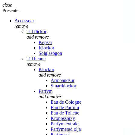
close
Presenter
Accessoar
remove
Till flickor
add
remove
Kepsar
Klockor
Solglasögon
Till henne
remove
Klockor
add
remove
Armbandsur
Smartklockor
Parfym
add
remove
Eau de Cologne
Eau de Parfum
Eau de Toilette
Kroppsspray
Parfym extrakt
Parfymerad olja
Parfymset