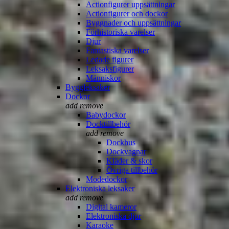
Actionfigurer uppsättningar
Actionfigurer och dockor
Byggnader och uppsättningar
Förhistoriska varelser
Djur
Fantastiska varelser
Ledade figurer
Leksaksfigurer
Människor
Byggleksaker
Dockor
add
remove
Babydockor
Docktillbehör
add
remove
Dockhus
Dockvagnar
Kläder & skor
Övriga tillbehör
Modedockor
Elektroniska leksaker
add
remove
Digital kameror
Elektroniska djur
Karaoke