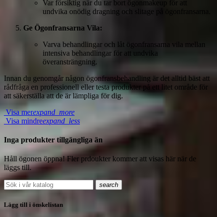
Var försiktig när du tar bort ögonmakeup för att
undvika onödig dragning och slitage på ögonfransarna.
Ge Ögonfransarna Vila:
Varva behandlingar och låt ögonfransarna vila mellan
intensiva behandlingar för att undvika
överansträngning.
Innan du genomgår någon ögonfransbehandling är det alltid bäst att
rådfråga en professionell eller testa produkter på ett litet område för
att säkerställa att de är lämpliga för dig.
Visa mer
expand_more
Visa mindre
expand_less
Inga produkter tillgängliga än
Håll ögonen öppna! Fler prdoukter kommer att visas här när de
läggs till.
search
Lägg till i önskelistan