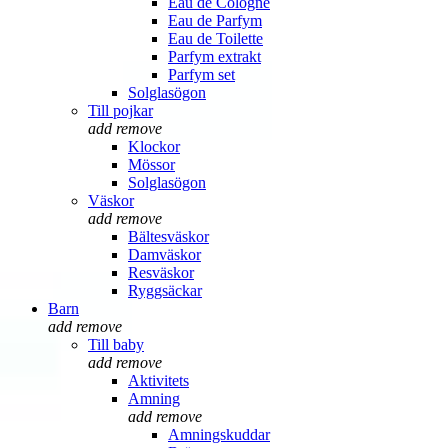
Eau de Cologne
Eau de Parfym
Eau de Toilette
Parfym extrakt
Parfym set
Solglasögon
Till pojkar
add
remove
Klockor
Mössor
Solglasögon
Väskor
add
remove
Bältesväskor
Damväskor
Resväskor
Ryggsäckar
Barn
add
remove
Till baby
add
remove
Aktivitets
Amning
add
remove
Amningskuddar