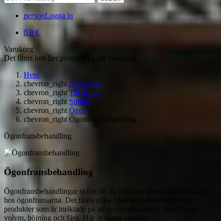
person
Logga in
0
0 €
Varukorg
Det finns inte fler produkter i din varukorg
Hem
chevron_right
Accessoar
chevron_right
Till henne
chevron_right
Smink
chevron_right
Ögon
chevron_right
Ögonfransbehandling
Ögonfransbehandling
Ögonfransbehandling
Ögonfransbehandlingar syftar till att förbättra utseendet och hälsan
hos ögonfransarna. Det finns olika typer av behandlingar och
produkter som är inriktade på att ge ögonfransarna ökad längd,
volym, böjning och färg. Här är några vanliga