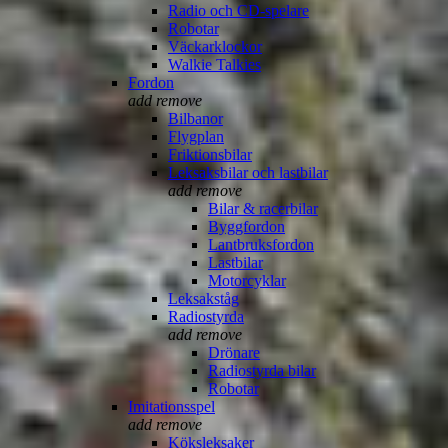
Radio och CD-spelare
Robotar
Väckarklockor
Walkie Talkies
Fordon
add
remove
Bilbanor
Flygplan
Friktionsbilar
Leksaksbilar och lastbilar
add
remove
Bilar & racerbilar
Byggfordon
Lantbruksfordon
Lastbilar
Motorcyklar
Leksakståg
Radiostyrda
add
remove
Drönare
Radiostyrda bilar
Robotar
Imitationsspel
add
remove
Köksleksaker