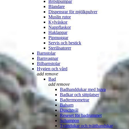
Bröstpumpar
Blandare
Dispensrar för mjölkpulver
Muslin rutor
Kylväskor
Nappflaskor
Haklappar
Pipmuggar
Servis och bestick
Sterilisatorer
Barnstolar
Barnvagnar
Bilbarnstolar
Hygien och vård
add
remove
Bad
add
remove
Badhanddukar med huva
Badkar och sittplatser
Badtermometrar
Balsam
Duschtvål
Reseset för badrummet
Schampon
Tvättdukar och tvätthandskar