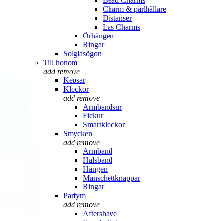
Bead Charms
Charm & pärlhållare
Distanser
Lås Charms
Örhängen
Ringar
Solglasögon
Till honom
add
remove
Kepsar
Klockor
add
remove
Armbandsur
Fickur
Smartklockor
Smycken
add
remove
Armband
Halsband
Hängen
Manschettknappar
Ringar
Parfym
add
remove
Aftershave