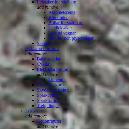
Leksaker för småbarn
add
remove
Aktivitetscenter
Bilmobiler
Bollar för spädbarn
Ljudleksaker
Lära gå vagnar
Skallror och plyschbågar
Säkerhet
Cyklar och fordon
add
remove
Balanscyklar
Cyklar
Elektriska fordon
add
remove
Tillbehör
Rullskridskor
Skyddsutrustning
Sparkcyklar
Sparkfordon
Trehjulingar
Leksaker
add
remove
Actionfigurer
add
remove