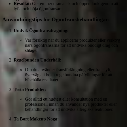
Resultat:
Ger en mer dramatisk och öppen look genom att
lyfta och böja ögonfransarna.
Användningstips för Ögonfransbehandlingar:
Undvik Ögonfransdragning:
Var försiktig när du applicerar produkter eller verktyg
nära ögonfransarna för att undvika onödigt drag och
slitage.
Regelbunden Underhåll:
Om du använder fransförlängning eller franslyft,
överväg att boka regelbundna påfyllningar för att
bibehålla resultatet.
Testa Produkter:
Gör alltid ett hudtest eller konsultation med en
professionell innan du använder nya produkter eller
behandlingar för att undvika allergiska reaktioner.
Ta Bort Makeup Noga: