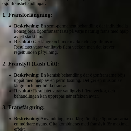
ögonfransbehandlingar:
1.
Fransförlängning:
Beskrivning:
En semi-permanent behandling där individuella
konstgjorda ögonfransar fästs på varje naturlig frans med hjälp
av ett starkt lim.
Resultat:
Ger längre och mer markerade ögonfransar.
Resultatet varar vanligtvis flera veckor, men det kräver
regelbunden påfyllning.
2.
Franslyft (Lash Lift):
Beskrivning:
En kemisk behandling där ögonfransarna böjs
uppåt med hjälp av en perm-lösning. Det ger en illusion av
längre och mer böjda fransar.
Resultat:
Resultatet varar vanligtvis i flera veckor, och
behandlingen kan upprepas när effekten avtar.
3.
Fransfärgning:
Beskrivning:
Användning av en färg för att ge ögonfransarna
en mörkare nyans. Ofta kombineras med franslyft för maximal
effekt.