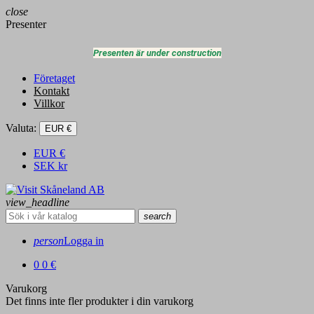
close
Presenter
Presenten är under construction
Företaget
Kontakt
Villkor
Valuta:
EUR €
EUR
€
SEK
kr
view_headline
search
person
Logga in
0
0 €
Varukorg
Det finns inte fler produkter i din varukorg