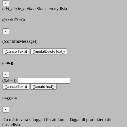
×
add_circle_outline
Skapa en ny lista
((modalTitle))
×
((confirmMessage))
((cancelText))
((modalDeleteText))
((title))
×
((label))
((cancelText))
((createText))
Logga in
×
Du måste vara inloggad för att kunna lägga till produkter i din
önskelista.