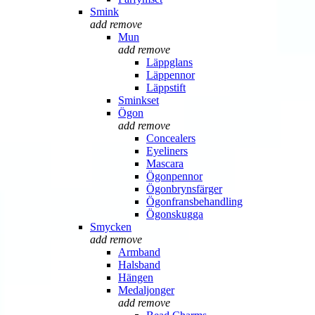
Smink
add
remove
Mun
add
remove
Läppglans
Läppennor
Läppstift
Sminkset
Ögon
add
remove
Concealers
Eyeliners
Mascara
Ögonpennor
Ögonbrynsfärger
Ögonfransbehandling
Ögonskugga
Smycken
add
remove
Armband
Halsband
Hängen
Medaljonger
add
remove