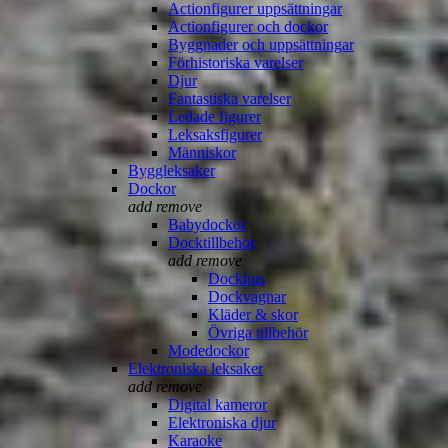
Actionfigurer uppsättningar
Actionfigurer och dockor
Byggnader och uppsättningar
Förhistoriska varelser
Djur
Fantastiska varelser
Ledade figurer
Leksaksfigurer
Människor
Byggleksaker
Dockor
add
remove
Babydockor
Docktillbehör
add
remove
Dockhus
Dockvagnar
Kläder & skor
Övriga tillbehör
Modedockor
Elektroniska leksaker
add
remove
Digital kameror
Elektroniska djur
Karaoke