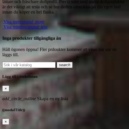
lättare och fräschare doftprofil. Precis som med andra doftprodukter
är det viktigt att testa och se hur doften utvecklas på din egen hud
innan du köper en hel flaska.
Visa mer
expand_more
Visa mindre
expand_less
Inga produkter tillgängliga än
Håll ögonen öppna! Fler prdoukter kommer att visas här när de
läggs till.
search
Lägg till i önskelistan
×
add_circle_outline
Skapa en ny lista
((modalTitle))
×