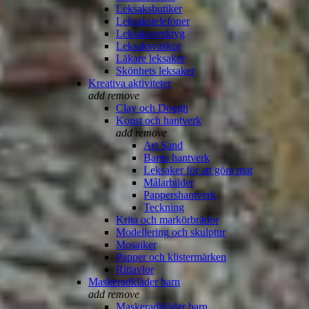
Leksaksbutiker
Leksakstelefoner
Leksaksverktyg
Leksaksväskor
Läkare leksaker
Skönhets leksaker
Kreativa aktiviteter
add
remove
Clay och Dough
Konst och hantverk
add
remove
Art Sand
Barns hantverk
Leksaker för att göra mat
Målarbilder
Pappershantverk
Teckning
Krita och markörbrädor
Modellering och skulptur
Mosaiker
Papper och klistermärken
Rittavlor
Maskeradkläder barn
add
remove
Maskeradkläder barn