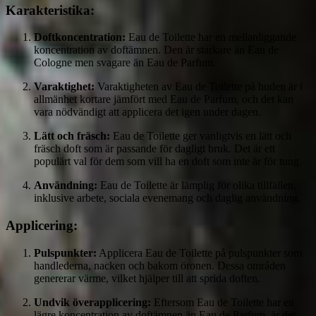
Karakteristika:
Doftkoncentration:
Eau de Toilette har en mellanliggande
koncentration av doftämnen. Den är starkare än Eau de
Cologne men svagare än Eau de Parfum.
Varaktighet:
Varaktigheten av Eau de Toilette på huden är i
allmänhet kortare jämfört med Eau de Parfum, och det kan
vara nödvändigt att applicera det igen under dagen.
Lätt och fräsch:
Eau de Toilette ger vanligtvis en lätt och
fräsch doft som är passande för dagligt bruk. Det är ett
populärt val för dem som vill ha en doft som inte är för tung.
Användning:
Eau de Toilette är lämplig för olika tillfällen,
inklusive arbete, sociala evenemang och daglig användning.
Applicering:
Pulspunkter:
Applicera Eau de Toilette på pulspunkter som
handlederna, nacken och bakom öronen. Dessa områden
genererar värme, vilket hjälper till att sprida doften.
Undvik överapplicering:
Eftersom Eau de Toilette har en
lägre koncentration av doftämnen än Eau de Parfum, är det