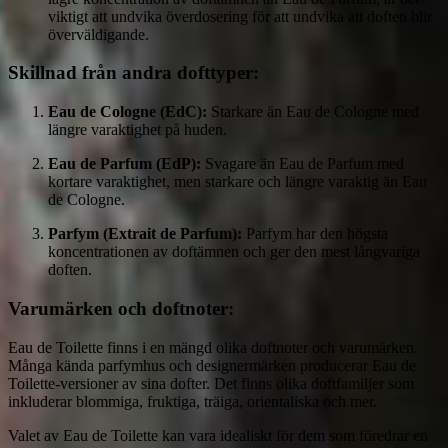
viktigt att undvika överdosering för att undvika att doften blir
överväldigande.
Skillnad från andra dofttyper:
Eau de Cologne (EdC):
Starkare än Eau de Cologne med
längre varaktighet på huden.
Eau de Parfum (EdP):
Svagare än Eau de Parfum med
kortare varaktighet, men starkare och längre varaktig än Eau
de Cologne.
Parfym (Extrait de Parfum):
Parfym har den högsta
koncentrationen av doftämnen och ger den mest långvariga
doften.
Varumärken och doftnoter:
Eau de Toilette finns i en mängd olika doftnoter och varumärken.
Många kända parfymhus och designermärken producerar Eau de
Toilette-versioner av sina dofter. Det finns olika doftfamiljer som
inkluderar blommiga, fruktiga, träiga, orientaliska och mer.
Valet av Eau de Toilette kan vara idealiskt för dem som föredrar en