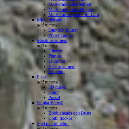
Maskeradkläder bebisar
Maskeradkläder tillbehör
Maskerad smycken för barn
Mjuka leksaker
add
remove
Djur och figurer
Plyschkuddar
Musikinstrument
add
remove
Gitarrer
Pianon
Trummor
Blåsinstrument
Tillbehör
Pussel
add
remove
3D pussel
Gåtor
Pussel
Samlarföremål
add
remove
Bobbleheads och Busts
Chibi dockor
Spel och tillbehör
add
remove