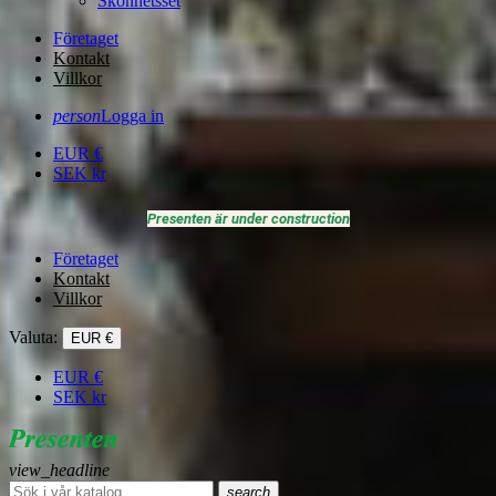
Skönhetsset
Företaget
Kontakt
Villkor
person
Logga in
EUR
€
SEK
kr
Presenten är under construction
Företaget
Kontakt
Villkor
Valuta:
EUR €
EUR
€
SEK
kr
view_headline
search