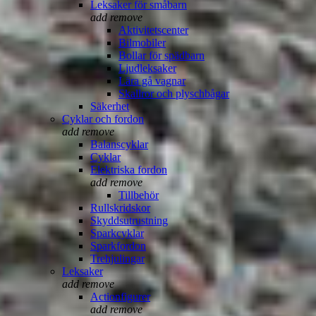
Leksaker för småbarn
add
remove
Aktivitetscenter
Bilmobiler
Bollar för spädbarn
Ljudleksaker
Lära gå vagnar
Skallror och plyschbågar
Säkerhet
Cyklar och fordon
add
remove
Balanscyklar
Cyklar
Elektriska fordon
add
remove
Tillbehör
Rullskridskor
Skyddsutrustning
Sparkcyklar
Sparkfordon
Trehjulingar
Leksaker
add
remove
Actionfigurer
add
remove