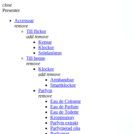
close
Presenter
Accessoar
remove
Till flickor
add
remove
Kepsar
Klockor
Solglasögon
Till henne
remove
Klockor
add
remove
Armbandsur
Smartklockor
Parfym
remove
Eau de Cologne
Eau de Parfum
Eau de Toilette
Kroppsspray
Parfym extrakt
Parfymerad olja
Parfymset