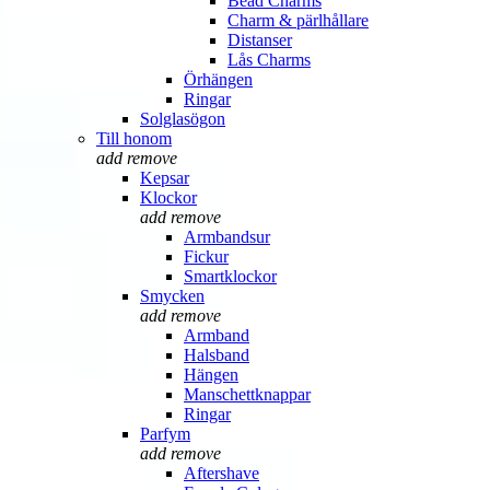
Bead Charms
Charm & pärlhållare
Distanser
Lås Charms
Örhängen
Ringar
Solglasögon
Till honom
add
remove
Kepsar
Klockor
add
remove
Armbandsur
Fickur
Smartklockor
Smycken
add
remove
Armband
Halsband
Hängen
Manschettknappar
Ringar
Parfym
add
remove
Aftershave