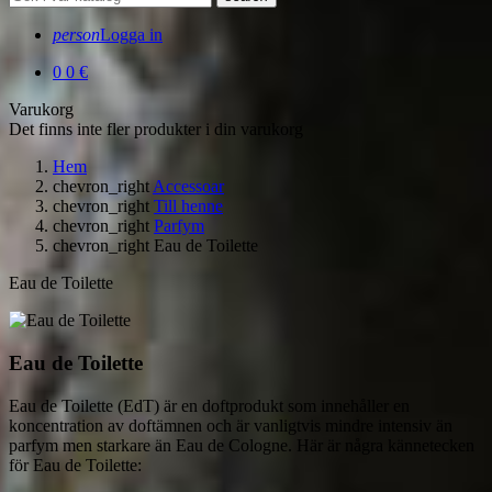
person
Logga in
0
0 €
Varukorg
Det finns inte fler produkter i din varukorg
Hem
chevron_right
Accessoar
chevron_right
Till henne
chevron_right
Parfym
chevron_right
Eau de Toilette
Eau de Toilette
Eau de Toilette
Eau de Toilette (EdT) är en doftprodukt som innehåller en
koncentration av doftämnen och är vanligtvis mindre intensiv än
parfym men starkare än Eau de Cologne. Här är några kännetecken
för Eau de Toilette: