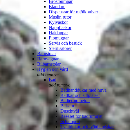
Bröstpumpar
Blandare
Dispensrar för mjölkpulver
Muslin rutor
Kylväskor
Nappflaskor
Haklappar
Pipmuggar
Servis och bestick
Sterilisatorer
Barnstolar
Barnvagnar
Bilbarnstolar
Hygien och vård
add
remove
Bad
add
remove
Badhanddukar med huva
Badkar och sittplatser
Badtermometrar
Balsam
Duschtvål
Reseset för badrummet
Schampon
Tvättdukar och tvätthandskar