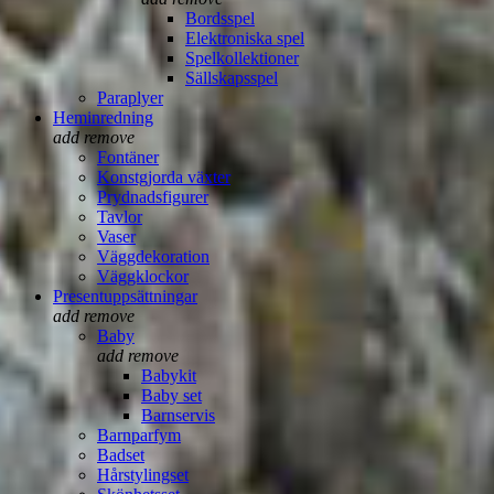
Bordsspel
Elektroniska spel
Spelkollektioner
Sällskapsspel
Paraplyer
Heminredning
add
remove
Fontäner
Konstgjorda växter
Prydnadsfigurer
Tavlor
Vaser
Väggdekoration
Väggklockor
Presentuppsättningar
add
remove
Baby
add
remove
Babykit
Baby set
Barnservis
Barnparfym
Badset
Hårstylingset