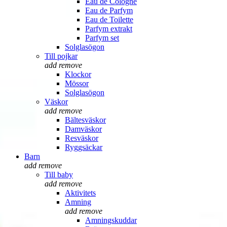
Eau de Cologne
Eau de Parfym
Eau de Toilette
Parfym extrakt
Parfym set
Solglasögon
Till pojkar
add
remove
Klockor
Mössor
Solglasögon
Väskor
add
remove
Bältesväskor
Damväskor
Resväskor
Ryggsäckar
Barn
add
remove
Till baby
add
remove
Aktivitets
Amning
add
remove
Amningskuddar