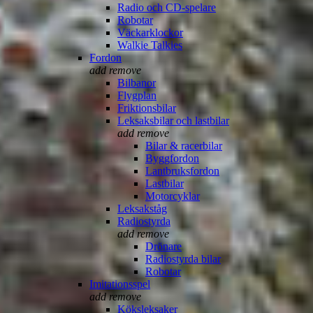
Radio och CD-spelare
Robotar
Väckarklockor
Walkie Talkies
Fordon
add
remove
Bilbanor
Flygplan
Friktionsbilar
Leksaksbilar och lastbilar
add
remove
Bilar & racerbilar
Byggfordon
Lantbruksfordon
Lastbilar
Motorcyklar
Leksakståg
Radiostyrda
add
remove
Drönare
Radiostyrda bilar
Robotar
Imitationsspel
add
remove
Köksleksaker