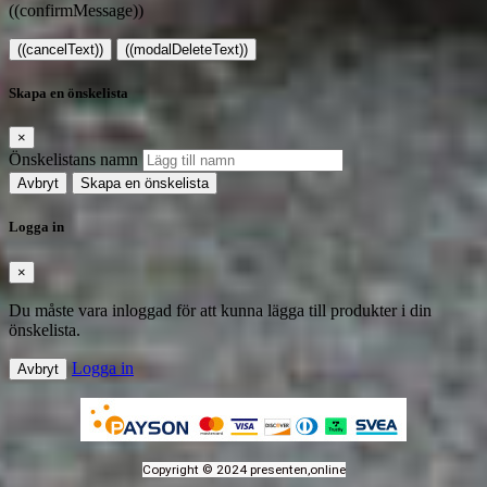
((confirmMessage))
((cancelText))
((modalDeleteText))
Skapa en önskelista
×
Önskelistans namn
Avbryt
Skapa en önskelista
Logga in
×
Du måste vara inloggad för att kunna lägga till produkter i din
önskelista.
Logga in
Avbryt
Copyright © 2024 presenten,online